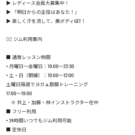
▶ レディース会員大募集中！
▶ 「明日からの主役はあなた！」
▶ 楽しく汗を流して、美ボディGET！
🏋️‍♀️ ジム利用案内
■ 通常レッスン時間
• 月曜日〜金曜日：19:00〜22:30
• 土・日（朝練）：10:00〜12:00
土曜日隔週でヨガ🧘筋膜トレーニング
17:00〜19:00
※ 井上・加藤・林インストラクター在中
■ フリー利用
• 24時間いつでもジム利用可能
■ 定休日