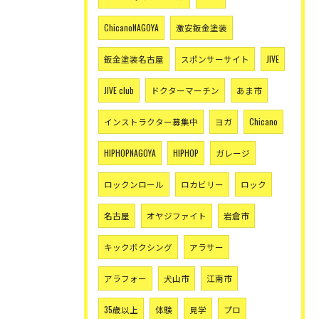
ChicanoNAGOYA
激安鈑金塗装
鈑金塗装名古屋
スポンサーサイト
JIVE
JIVE club
ドクターマーチン
あま市
インストラクター募集中
ヨガ
Chicano
HIPHOPNAGOYA
HIPHOP
ガレージ
ロックンロール
ロカビリー
ロック
名古屋
オヤジファイト
岩倉市
キックボクシング
アラサー
アラフォー
犬山市
江南市
35歳以上
体験
見学
プロ