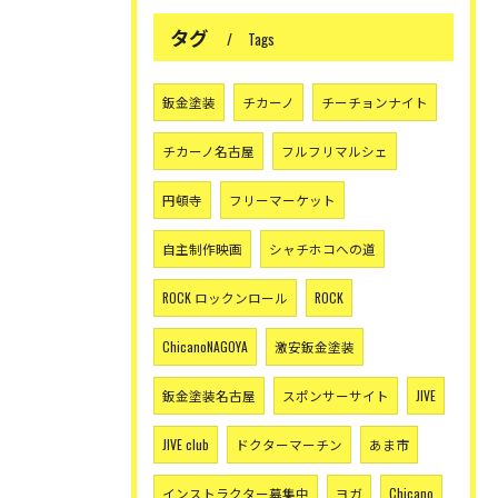
タグ
Tags
鈑金塗装
チカーノ
チーチョンナイト
チカーノ名古屋
フルフリマルシェ
円頓寺
フリーマーケット
自主制作映画
シャチホコへの道
ROCK ロックンロール
ROCK
ChicanoNAGOYA
激安鈑金塗装
鈑金塗装名古屋
スポンサーサイト
JIVE
JIVE club
ドクターマーチン
あま市
インストラクター募集中
ヨガ
Chicano