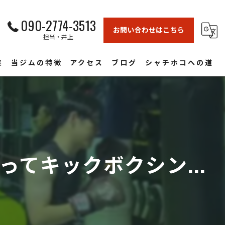
090-2774-3513
お問い合わせはこちら
担当・井上
集
当ジムの特徴
アクセス
ブログ
シャチホコへの道
格闘技
フィットネス
ダイエット
てキックボクシン...
護身術
インストラクター