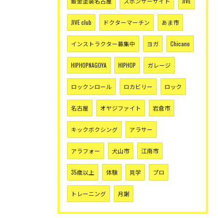
鈑金塗装名古屋
スポンサーサイト
JIVE
JIVE club
ドクターマーチン
あま市
インストラクター募集中
ヨガ
Chicano
HIPHOPNAGOYA
HIPHOP
ガレージ
ロックンロール
ロカビリー
ロック
名古屋
オヤジファイト
岩倉市
キックボクシング
アラサー
アラフォー
犬山市
江南市
35歳以上
体験
見学
プロ
トレーニング
月謝